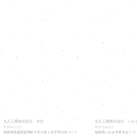
丸久工業株式会社 本社
丸久工業株式会社 いわ
〒979-1101
〒972-8301
福島県双葉郡富岡町大字小良ヶ浜字市の沢161-4
福島県いわき市草木台2-18-