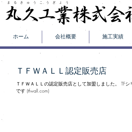
​ま る き ゅ う こ う ぎ ょ う
ホーム
会社概要
施工実績
ＴＦＷＡＬＬ認定販売店
ＴＦＷＡＬＬの認定販売店として加盟しました。 TF
です (tfwall.com)