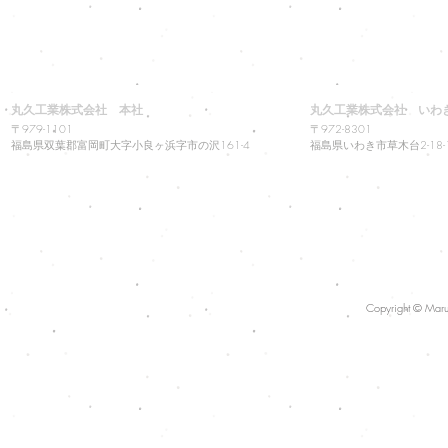
丸久工業株式会社 本社
丸久工業株式会社 いわ
〒979-1101
〒972-8301
福島県双葉郡富岡町大字小良ヶ浜字市の沢161-4
福島県いわき市草木台2-18-
Copyright © Maruk